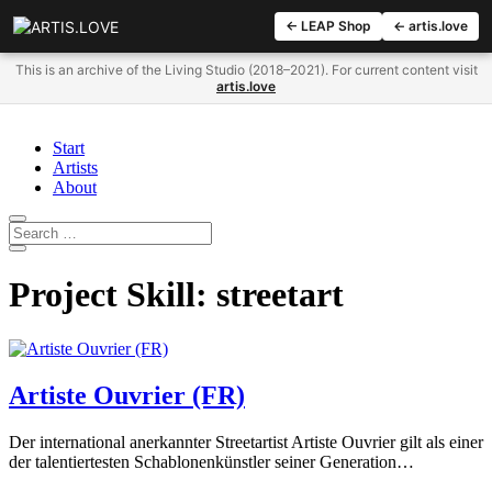
← LEAP Shop
← artis.love
This is an archive of the Living Studio (2018–2021). For current content visit
artis.love
Start
Artists
About
Project Skill:
streetart
Artiste Ouvrier (FR)
Der international anerkannter Streetartist Artiste Ouvrier gilt als einer
der talentiertesten Schablonenkünstler seiner Generation…